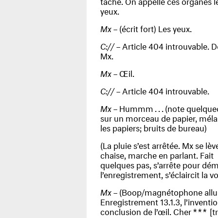
tâche. On appelle ces organes l
yeux.
Mx
– (écrit fort) Les yeux.
C://
– Article 404 introuvable. D
Mx.
Mx
– Œil.
C://
– Article 404 introuvable.
Mx
– Humm
m...
(note quelqu
sur un morceau de papier, mél
les papiers; bruits de bureau)
(La pluie s’est arrêtée. Mx se lèv
chaise, marche en parlant. Fait
quelques pas, s’arrête pour dém
l’enregistrement, s’éclaircit la v
Mx
– (Boop/magnétophone all
Enregistrement 13.1.3, l’inventio
conclusion de l’œil. Cher
***
[tr