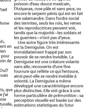
poisson d’eau douce mexicain,
l’Astyanax, rose pâle et sans yeux, ou
l’œil
encore le serpent-pénis qui est en fait
une salamandre. Dans l’ordre social
phone
des termites, seuls les rois, les reines
et les reproductrices peuvent voir,
tandis que la majorité—les soldats et
les guerriers—n’ont pas d’yeux.
h,
Une autre figure très intéressante
ment en
est la Demiguise. On est
bien
immédiatement frappé par son
l pour
pouvoir de se rendre invisible. La
soin de
Demiguise est une créature volante
sans aile, recouverte d’une fine
 Oui?
fourrure qui reflète ce qui l’entoure,
Ouais
ainsi peut-elle se rendre invisible à
volonté. La Demiguise a même
développé une caractéristique encore
ts, que
plus distinctive. Elle voit grâce à une
j’ai
forme particulière de prémonition : sa
ente
perception visuelle est basée sur des
urelle,
estimations statistiques du futur