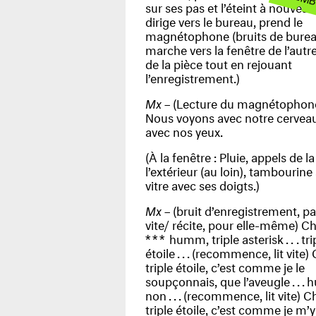
sur ses pas et l’éteint à nouveau
dirige vers le bureau, prend le
magnétophone (bruits de burea
marche vers la fenêtre de l’autr
de la pièce tout en rejouant
l’enregistrement.)
Mx
– (Lecture du magnétophon
Nous voyons avec notre cerveau
avec nos yeux.
(À la fenêtre : Pluie, appels de la
l’extérieur (au loin), tambourine 
vitre avec ses doigts.)
Mx
– (bruit d’enregistrement, pa
vite/ récite, pour elle-même) C
***
humm, triple asteris
k...
tri
étoil
e...
(recommence, lit vite)
triple étoile, c’est comme je le
soupçonnais, que l’aveugl
e...
h
no
n...
(recommence, lit vite) C
triple étoile, c’est comme je m’y