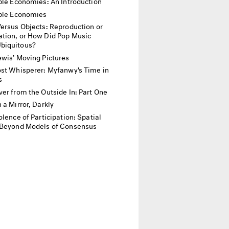
ble Economies: An Introduction
ble Economies
ersus Objects: Reproduction or
tion, or How Did Pop Music
biquitous?
wis’ Moving Pictures
st Whisperer: Myfanwy's Time in
s
er from the Outside In: Part One
 a Mirror, Darkly
olence of Participation: Spatial
 Beyond Models of Consensus