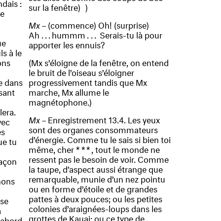
dais :
sur la fenêtre) )
de
Mx
– (commence) Oh! (surprise)
A
h...
humm
m...
Serais-tu là pour
ue
apporter les ennuis?
s à le
ons
(Mx s’éloigne de la fenêtre, on entend
le bruit de l’oiseau s’éloigner
e dans
progressivement tandis que Mx
asant
marche, Mx allume le
magnétophone.)
ulera.
Mx
– Enregistrement 13.4. Les yeux
vec
sont des organes consommateurs
es
d’énergie. Comme tu le sais si bien toi
ue tu
même, cher
***
, tout le monde ne
ressent pas le besoin de voir. Comme
façon
la taupe, d’aspect aussi étrange que
remarquable, munie d’un nez pointu
nons
ou en forme d’étoile et de grandes
pattes à deux pouces; ou les petites
 se
colonies d’araignées-loups dans les
a
grottes de Kauai; ou ce type de
’abord